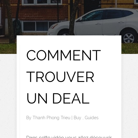
COMMENT
TROUVER
UN DEAL
By
Thanh Phong Trieu
|
Buy
,
Guides
Dans cette vidéo vous allez découvrir