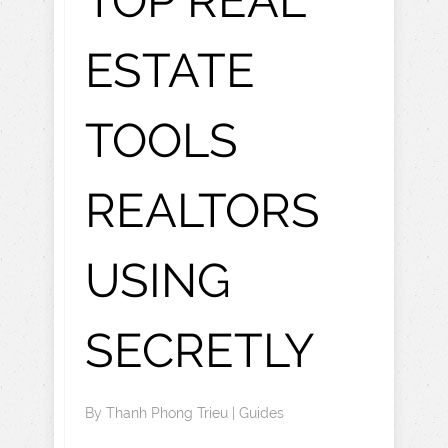
TOP REAL
ESTATE
TOOLS
REALTORS
USING
SECRETLY
By
Thanh Phong Trieu
|
Guides