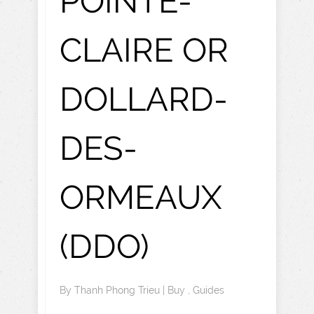
POINTE-
CLAIRE OR
DOLLARD-
DES-
ORMEAUX
(DDO)
By
Thanh Phong Trieu
|
Buy
,
Guides